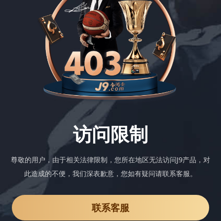
访问限制
尊敬的用户，由于相关法律限制，您所在地区无法访问J9产品，对
此造成的不便，我们深表歉意，您如有疑问请联系客服。
联系客服