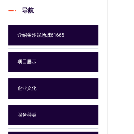
导航
介绍金沙娱场城61665
项目展示
企业文化
服务种类