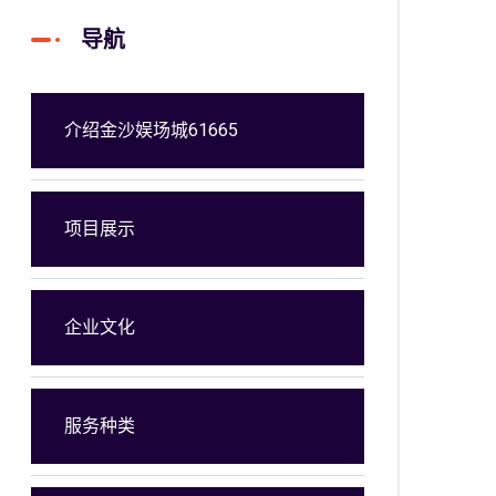
导航
介绍金沙娱场城61665
项目展示
企业文化
服务种类