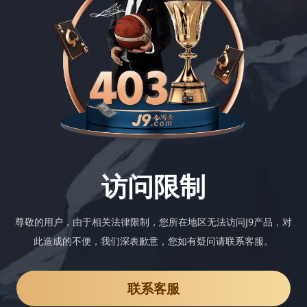
访问限制
尊敬的用户，由于相关法律限制，您所在地区无法访问J9产品，对
此造成的不便，我们深表歉意，您如有疑问请联系客服。
联系客服